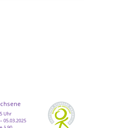
achsene
15 Uhr
 – 05.03.2025
e á 90